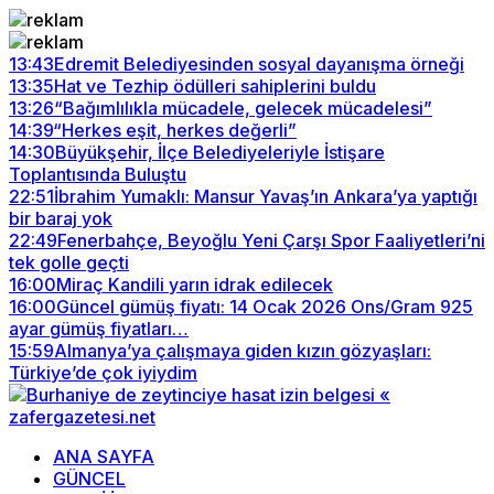
13:43
Edremit Belediyesinden sosyal dayanışma örneği
13:35
Hat ve Tezhip ödülleri sahiplerini buldu
13:26
“Bağımlılıkla mücadele, gelecek mücadelesi”
14:39
“Herkes eşit, herkes değerli”
14:30
Büyükşehir, İlçe Belediyeleriyle İstişare
Toplantısında Buluştu
22:51
İbrahim Yumaklı: Mansur Yavaş’ın Ankara’ya yaptığı
bir baraj yok
22:49
Fenerbahçe, Beyoğlu Yeni Çarşı Spor Faaliyetleri’ni
tek golle geçti
16:00
Miraç Kandili yarın idrak edilecek
16:00
Güncel gümüş fiyatı: 14 Ocak 2026 Ons/Gram 925
ayar gümüş fiyatları…
15:59
Almanya’ya çalışmaya giden kızın gözyaşları:
Türkiye’de çok iyiydim
ANA SAYFA
GÜNCEL