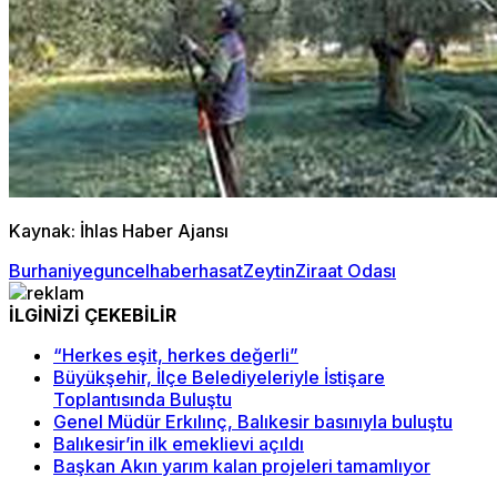
Kaynak: İhlas Haber Ajansı
Burhaniye
guncel
haber
hasat
Zeytin
Ziraat Odası
İLGİNİZİ ÇEKEBİLİR
“Herkes eşit, herkes değerli”
Büyükşehir, İlçe Belediyeleriyle İstişare
Toplantısında Buluştu
Genel Müdür Erkılınç, Balıkesir basınıyla buluştu
Balıkesir’in ilk emeklievi açıldı
Başkan Akın yarım kalan projeleri tamamlıyor