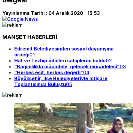
Yayınlanma Tarihi :
04 Aralık 2020 - 15:53
MANŞET HABERLERİ
Edremit Belediyesinden sosyal dayanışma
örneği
01
Hat ve Tezhip ödülleri sahiplerini buldu
02
“Bağımlılıkla mücadele, gelecek mücadelesi”
03
“Herkes eşit, herkes değerli”
04
Büyükşehir, İlçe Belediyeleriyle İstişare
Toplantısında Buluştu
05