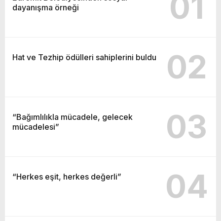
01
dayanışma örneği
02
Hat ve Tezhip ödülleri sahiplerini buldu
03
“Bağımlılıkla mücadele, gelecek
mücadelesi”
04
“Herkes eşit, herkes değerli”