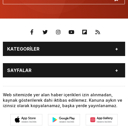
KATEGORİLER
YEREL HABERLER
YAZARLAR
SAYFALAR
TÜM MANŞET HABERLERİ
TRAFİK DURUMU
PUAN DURUMU
NÖBETÇİ ECZANELER
YEREL HABERLER
YAZARLAR
NAMAZ VAKİTLERİ
İLETİŞİM
TÜM MANŞET HABERLERİ
TRAFİK DURUMU
Web sitemizde yer alan haber içerikleri izin alınmadan,
KÜNYE
kaynak gösterilerek dahi iktibas edilemez. Kanuna aykırı ve
PUAN DURUMU
NÖBETÇİ ECZANELER
izinsiz olarak kopyalanamaz, başka yerde yayınlanamaz.
NAMAZ VAKİTLERİ
İLETİŞİM
KÜNYE