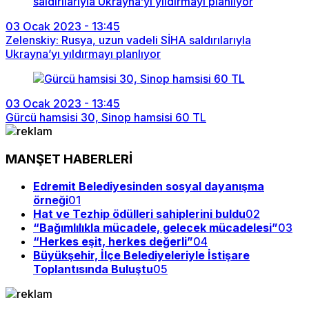
03 Ocak 2023 - 13:45
Zelenskiy: Rusya, uzun vadeli SİHA saldırılarıyla
Ukrayna’yı yıldırmayı planlıyor
03 Ocak 2023 - 13:45
Gürcü hamsisi 30, Sinop hamsisi 60 TL
MANŞET HABERLERİ
Edremit Belediyesinden sosyal dayanışma
örneği
01
Hat ve Tezhip ödülleri sahiplerini buldu
02
“Bağımlılıkla mücadele, gelecek mücadelesi”
03
“Herkes eşit, herkes değerli”
04
Büyükşehir, İlçe Belediyeleriyle İstişare
Toplantısında Buluştu
05