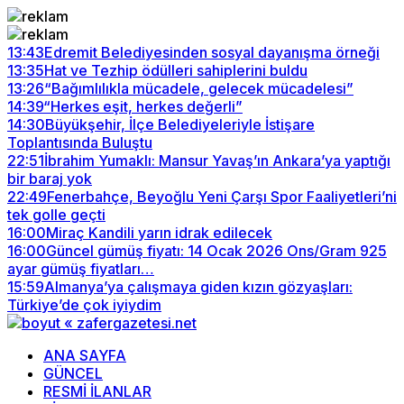
13:43
Edremit Belediyesinden sosyal dayanışma örneği
13:35
Hat ve Tezhip ödülleri sahiplerini buldu
13:26
“Bağımlılıkla mücadele, gelecek mücadelesi”
14:39
“Herkes eşit, herkes değerli”
14:30
Büyükşehir, İlçe Belediyeleriyle İstişare
Toplantısında Buluştu
22:51
İbrahim Yumaklı: Mansur Yavaş’ın Ankara’ya yaptığı
bir baraj yok
22:49
Fenerbahçe, Beyoğlu Yeni Çarşı Spor Faaliyetleri’ni
tek golle geçti
16:00
Miraç Kandili yarın idrak edilecek
16:00
Güncel gümüş fiyatı: 14 Ocak 2026 Ons/Gram 925
ayar gümüş fiyatları…
15:59
Almanya’ya çalışmaya giden kızın gözyaşları:
Türkiye’de çok iyiydim
ANA SAYFA
GÜNCEL
RESMİ İLANLAR