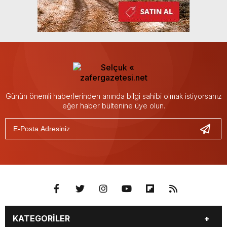
Günün önemli haberlerinden anında bilgi sahibi olmak istiyorsanız
eğer haber bültenine üye olun.
KATEGORİLER