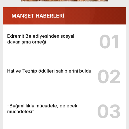
MANŞET HABERLERİ
01
Edremit Belediyesinden sosyal
dayanışma örneği
02
Hat ve Tezhip ödülleri sahiplerini buldu
03
“Bağımlılıkla mücadele, gelecek
mücadelesi”